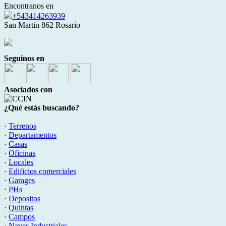
Encontranos en
+543414263939
San Martin 862 Rosario
Seguinos en
Asociados con
¿Qué estás buscando?
·
Terrenos
·
Departamentos
·
Casas
·
Oficinas
·
Locales
·
Edificios comerciales
·
Garages
·
PHs
·
Depositos
·
Quintas
·
Campos
·
Naves Industriales