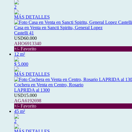
2
MÁS DETALLES
Casa en Venta en Sancti Spiritu, General Lopez
Castelli 41
USD60.000
AHO6913340
+/- Favorito
12 m²
$ 5.000
MÁS DETALLES
Cochera en Venta en Centro, Rosario
LAPRIDA al 1300
USD15.000
AGA6192698
+/- Favorito
45 m²
2
MÁS DETALLES