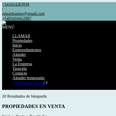
+543414263939
|
edgardoarino@gmail.com
+5493416412997
MENÚ
LLAMAR
Propiedades
Inicio
Emprendimientos
Alquiler
Venta
La Empresa
Tasación
Contacto
Alquiler temporario
Seleccionar idioma
▼
Mostrar original
20 Resultados de búsqueda
PROPIEDADES EN VENTA