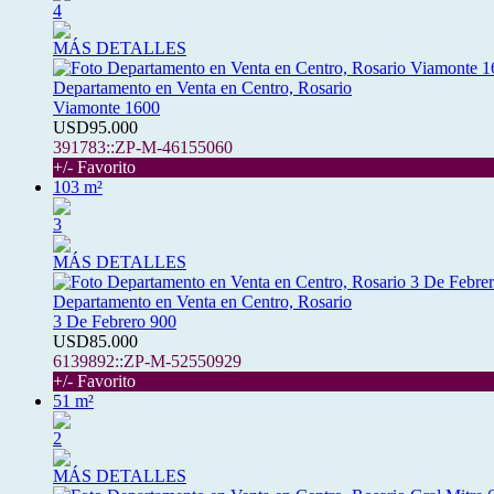
4
MÁS DETALLES
Departamento en Venta en Centro, Rosario
Viamonte 1600
USD95.000
391783::ZP-M-46155060
+/- Favorito
103 m²
3
MÁS DETALLES
Departamento en Venta en Centro, Rosario
3 De Febrero 900
USD85.000
6139892::ZP-M-52550929
+/- Favorito
51 m²
2
MÁS DETALLES