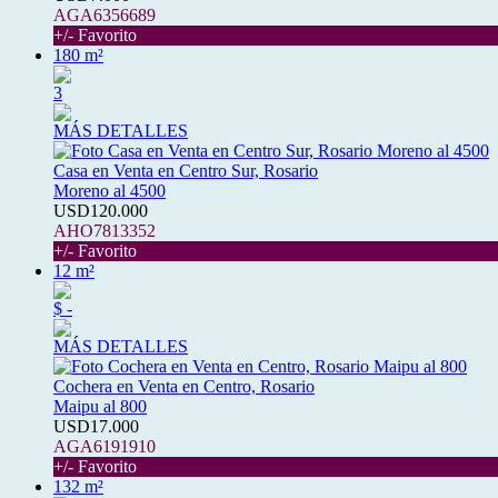
AGA6356689
+/- Favorito
180 m²
3
MÁS DETALLES
Casa en Venta en Centro Sur, Rosario
Moreno al 4500
USD120.000
AHO7813352
+/- Favorito
12 m²
$ -
MÁS DETALLES
Cochera en Venta en Centro, Rosario
Maipu al 800
USD17.000
AGA6191910
+/- Favorito
132 m²