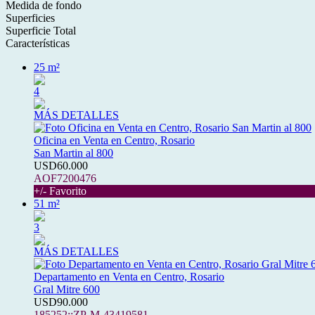
Medida de fondo
Superficies
Superficie Total
Características
25 m²
4
MÁS DETALLES
Oficina en Venta en Centro, Rosario
San Martin al 800
USD60.000
AOF7200476
+/- Favorito
51 m²
3
MÁS DETALLES
Departamento en Venta en Centro, Rosario
Gral Mitre 600
USD90.000
185252::ZP-M-43419581