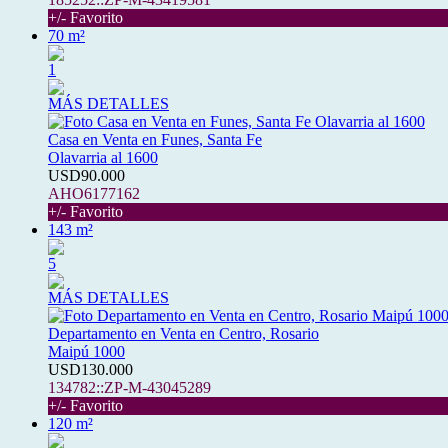
+/- Favorito
70 m²
1
MÁS DETALLES
Casa en Venta en Funes, Santa Fe
Olavarria al 1600
USD90.000
AHO6177162
+/- Favorito
143 m²
5
MÁS DETALLES
Departamento en Venta en Centro, Rosario
Maipú 1000
USD130.000
134782::ZP-M-43045289
+/- Favorito
120 m²