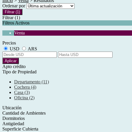
Inicio
>
Venta
> Resultados
Ordenar por
Filtrar
(1)
Filtrar
(1)
Filtros Activos
Venta
Precios
USD
ARS
Aplicar
Apto crédito
Tipo de Propiedad
Departamento (11)
Cochera (4)
Casa (3)
Oficina (2)
Ubicación
Cantidad de Ambientes
Dormitorios
Antigüedad
Superficie Cubierta