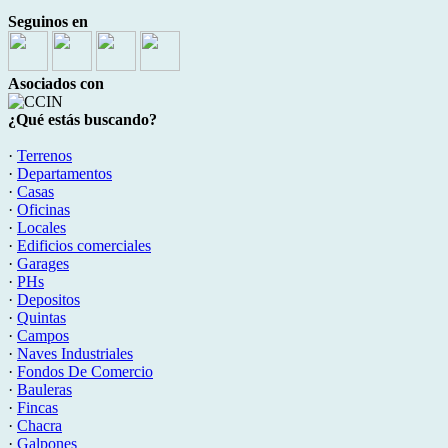
Seguinos en
Asociados con
¿Qué estás buscando?
·
Terrenos
·
Departamentos
·
Casas
·
Oficinas
·
Locales
·
Edificios comerciales
·
Garages
·
PHs
·
Depositos
·
Quintas
·
Campos
·
Naves Industriales
·
Fondos De Comercio
·
Bauleras
·
Fincas
·
Chacra
·
Galpones