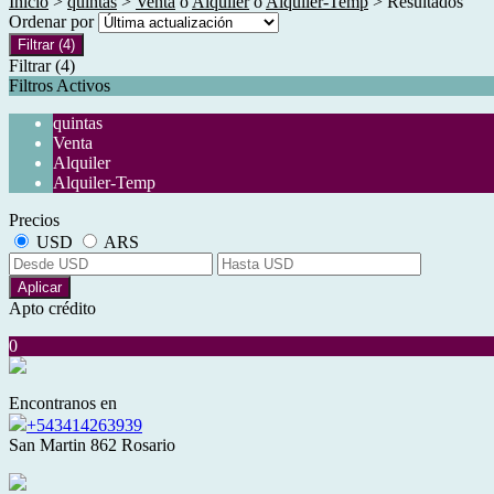
Inicio
>
quintas
>
Venta
o
Alquiler
o
Alquiler-Temp
> Resultados
Ordenar por
Filtrar
(4)
Filtrar
(4)
Filtros Activos
quintas
Venta
Alquiler
Alquiler-Temp
Precios
USD
ARS
Aplicar
Apto crédito
0
Encontranos en
+543414263939
San Martin 862 Rosario