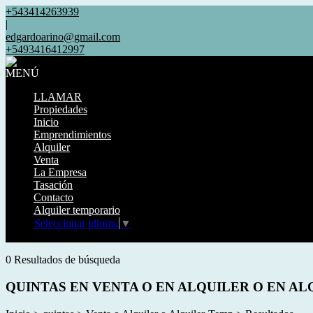
+543414263939
|
edgardoarino@gmail.com
+5493416412997
MENÚ
LLAMAR
Propiedades
Inicio
Emprendimientos
Alquiler
Venta
La Empresa
Tasación
Contacto
Alquiler temporario
Seleccionar idioma
▼
Mostrar original
0 Resultados de búsqueda
QUINTAS EN VENTA O EN ALQUILER O EN A