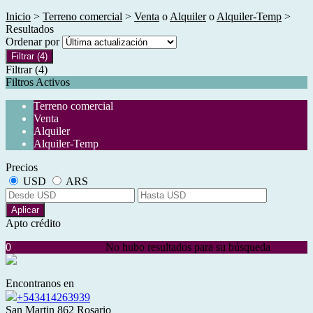
Inicio
>
Terreno comercial
>
Venta
o
Alquiler
o
Alquiler-Temp
>
Resultados
Ordenar por
Filtrar
(4)
Filtrar
(4)
Filtros Activos
Terreno comercial
Venta
Alquiler
Alquiler-Temp
Precios
USD
ARS
Aplicar
Apto crédito
0
No hubo resultados para su búsqueda
Encontranos en
+543414263939
San Martin 862 Rosario