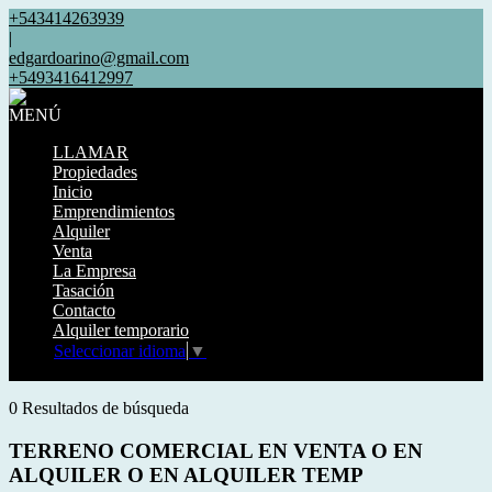
+543414263939
|
edgardoarino@gmail.com
+5493416412997
MENÚ
LLAMAR
Propiedades
Inicio
Emprendimientos
Alquiler
Venta
La Empresa
Tasación
Contacto
Alquiler temporario
Seleccionar idioma
▼
Mostrar original
0 Resultados de búsqueda
TERRENO COMERCIAL EN VENTA O EN
ALQUILER O EN ALQUILER TEMP