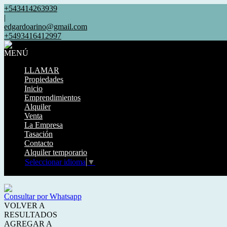
+543414263939
|
edgardoarino@gmail.com
+5493416412997
MENÚ
LLAMAR
Propiedades
Inicio
Emprendimientos
Alquiler
Venta
La Empresa
Tasación
Contacto
Alquiler temporario
Seleccionar idioma
▼
Mostrar original
Consultar por Whatsapp
VOLVER A
RESULTADOS
AGREGAR A