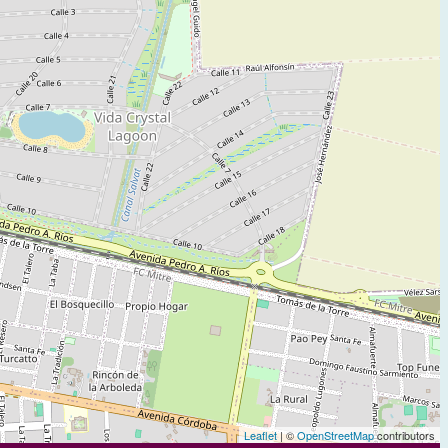
Leaflet
| ©
OpenStreetMap
contributors