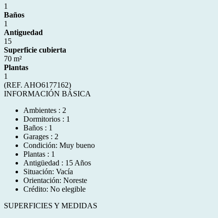
1
Baños
1
Antiguedad
15
Superficie cubierta
70 m²
Plantas
1
(REF. AHO6177162)
INFORMACIÓN BÁSICA
Ambientes : 2
Dormitorios : 1
Baños : 1
Garages : 2
Condición: Muy bueno
Plantas : 1
Antigüedad : 15 Años
Situación: Vacía
Orientación: Noreste
Crédito: No elegible
SUPERFICIES Y MEDIDAS