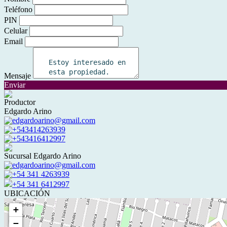
Teléfono
PIN
Celular
Email
Mensaje
Enviar
Productor
Edgardo Arino
edgardoarino@gmail.com
+543414263939
+543416412997
Sucursal Edgardo Arino
edgardoarino@gmail.com
+54 341 4263939
+54 341 6412997
UBICACIÓN
+
−